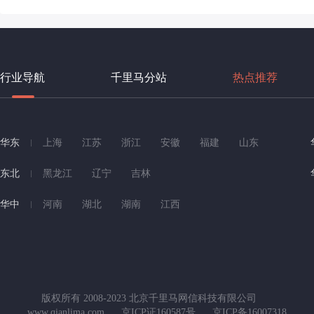
行业导航
千里马分站
热点推荐
华东
上海
江苏
浙江
安徽
福建
山东
东北
黑龙江
辽宁
吉林
华中
河南
湖北
湖南
江西
版权所有 2008-2023 北京千里马网信科技有限公司
www.qianlima.com
京ICP证160587号
京ICP备16007318